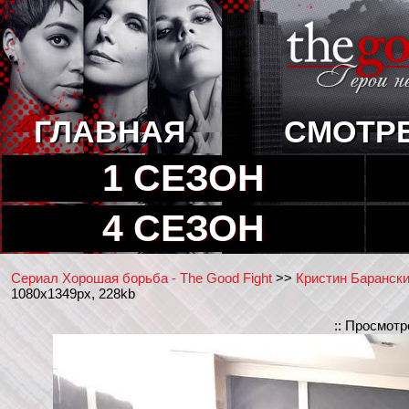
ГЛАВНАЯ
СМОТР
1 СЕЗОН
4 СЕЗОН
Сериал Хорошая борьба - The Good Fight
>>
Кристин Барански 
1080x1349px, 228kb
:: Просмотр