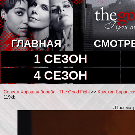
ГЛАВНАЯ
СМОТР
1 СЕЗОН
4 СЕЗОН
Сериал Хорошая борьба - The Good Fight
>>
Кристин Барански 
119kb
:: Просмот