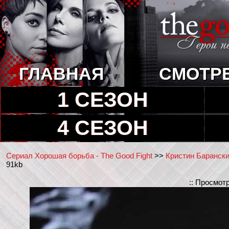
ГЛАВНАЯ
СМОТР
1 СЕЗОН
4 СЕЗОН
Сериал Хорошая борьба - The Good Fight
>>
Кристин Барански 
91kb
:: Просмот