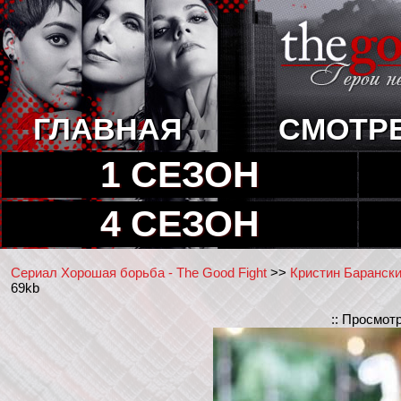
ГЛАВНАЯ
СМОТР
1 СЕЗОН
4 СЕЗОН
Сериал Хорошая борьба - The Good Fight
>>
Кристин Барански 
69kb
:: Просмот