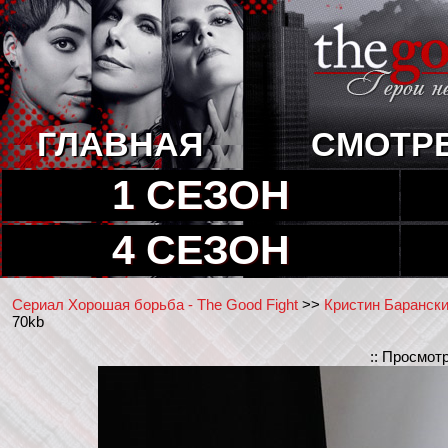
ГЛАВНАЯ
СМОТР
1 СЕЗОН
4 СЕЗОН
Сериал Хорошая борьба - The Good Fight
>>
Кристин Барански 
70kb
:: Просмот