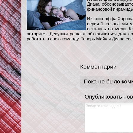
Диана обосновываетс
финансовой пирамиды 
Из спин-оффа Хорошая
серии 1 сезона мы у
осталась на мели. К
авторитет. Девушки решают объединиться для сов
работать в свою команду. Теперь Майя и Диана со
Комментарии
Пока не было ком
Опубликовать но