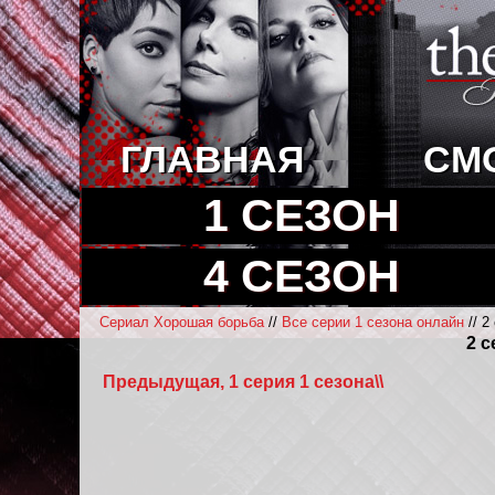
ГЛАВНАЯ
СМ
1 СЕЗОН
4 СЕЗОН
Сериал Хорошая борьба
//
Все серии 1 сезона онлайн
// 2
2 с
Предыдущая, 1 серия 1 сезона\\