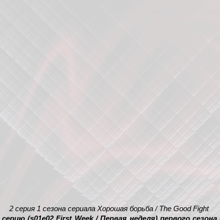
2 серия 1 сезона сериала Хорошая борьба / The Good Fight
ерию (s01e02 First Week / Первая неделя) первого сезона