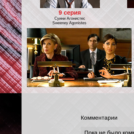
9 серия
Суини Агонистес
Sweeney Agonistes
Комментарии
Пока не было ком