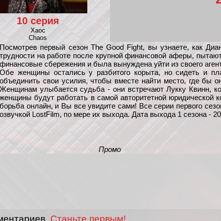
10 серия
Хаос
Chaos
Посмотрев первый сезон The Good Fight, вы узнаете, как Ди
трудности на работе после крупной финансовой аферы, пытают
финансовые сбережения и была вынуждена уйти из своего агент
Обе женщины остались у разбитого корыта, но сидеть и пл
объединить свои усилия, чтобы вместе найти место, где бы 
Женщинам улыбается судьба - они встречают Лукку Квинн, ко
женщины будут работать в самой авторитетной юридической к
борьба онлайн, и Вы все увидите сами! Все серии первого сез
озвучкой LostFilm, по мере их выхода. Дата выхода 1 сезона - 2
Промо
ментариев.
Станьте первым!