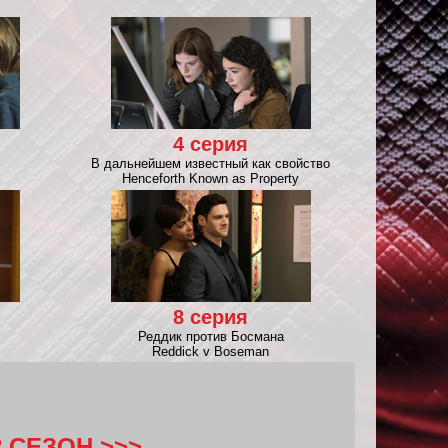
4 серия
В дальнейшем известный как свойство
Henceforth Known as Property
8 серия
Реддик против Босмана
Reddick v Boseman
2 СЕЗОН >>>