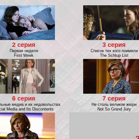
2 серия
3 серия
Первая неделя
Список тех кого поимели
First Week
The Schtup List
6 серия
7 серия
льные медиа и их недовольства
Не столь великое жюри
ial Media and Its Discontents
Not So Grand Jury