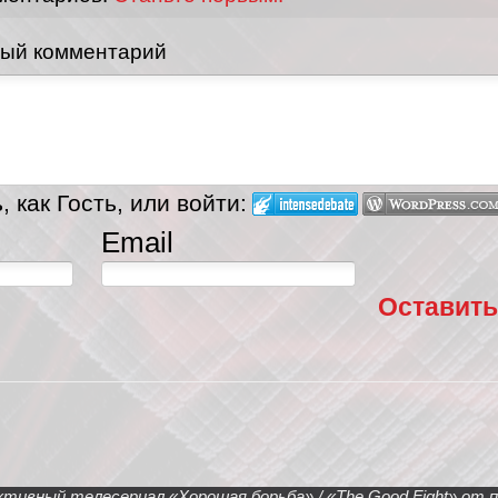
вый комментарий
 как Гость, или войти:
Email
Оставить
тивный телесериал «Хорошая борьба» / «The Good Fight» от пл