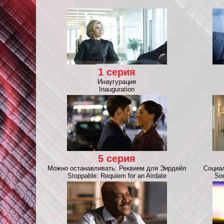
1 серия
Инаугурация
Inauguration
5 серия
Можно останавливать: Реквием для Эирдейл
Социа
Stoppable: Requiem for an Airdate
Soc