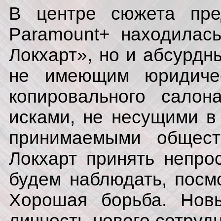
В центре сюжета пре
Paramount+ находилас
Локхарт», но и абсурдн
не имеющим юридичес
копировального салон
исками, не несущими в
принимаемыми общест
Локхарт принять непро
будем наблюдать, посм
Хорошая борьба. Нов
личность нового сотру